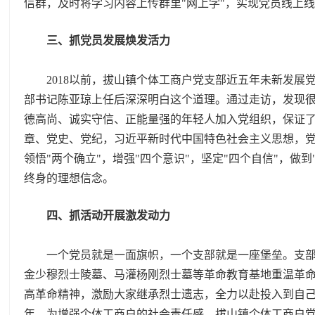
信群，及时将学习内容上传群里"网上学"，实现党员线上
三、抓党员发展焕发活力
2018以前，拔山镇个体工商户党支部近五年未新发
部书记陈亚琼上任后深深明白这个道理。通过走访，发现
德高尚、诚实守信、正能量强的年轻人加入党组织，保证
章、党史、党纪，习近平新时代中国特色社会主义思想，
领悟"两个确立"，增强"四个意识"，坚定"四个自信"，
终身的理想信念。
四、抓活动开展激发动力
一个党员就是一面旗帜，一个支部就是一座堡垒。支
金少穆烈士陵墓、马灌杨刚烈士墓等革命教育基地重温革
高革命精神，激励大家继承烈士遗志，全力以赴投入到自己
年，为增强个体工商户的社会责任感，拔山镇个体工商户党