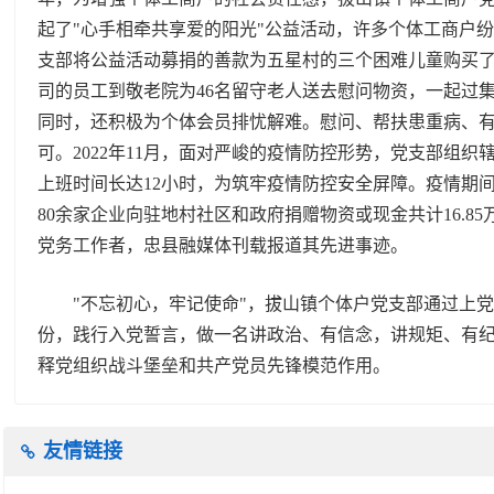
起了"心手相牵共享爱的阳光"公益活动，许多个体工商户
支部将公益活动募捐的善款为五星村的三个困难儿童购买
司的员工到敬老院为46名留守老人送去慰问物资，一起过
同时，还积极为个体会员排忧解难。慰问、帮扶患重病、
可。2022年11月，面对严峻的疫情防控形势，党支部组
上班时间长达12小时，为筑牢疫情防控安全屏障。疫情期
80余家企业向驻地村社区和政府捐赠物资或现金共计16.
党务工作者，忠县融媒体刊载报道其先进事迹。
"不忘初心，牢记使命"，拔山镇个体户党支部通过上党
份，践行入党誓言，做一名讲政治、有信念，讲规矩、有
释党组织战斗堡垒和共产党员先锋模范作用。
友情链接