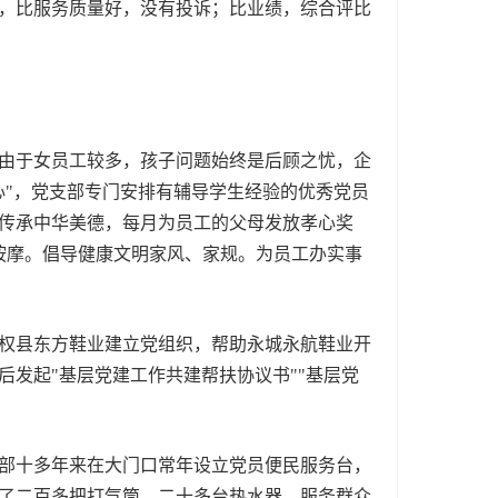
，比服务质量好，没有投诉；比业绩，综合评比
由于女员工较多，孩子问题始终是后顾之忧，企
心"，党支部专门安排有辅导学生经验的优秀党员
传承中华美德，每月为员工的父母发放孝心奖
按摩。倡导健康文明家风、家规。为员工办实事
权县东方鞋业建立党组织，帮助永城永航鞋业开
发起"基层党建工作共建帮扶协议书""基层党
部十多年来在大门口常年设立党员便民服务台，
了二百多把打气筒、二十多台热水器，服务群众