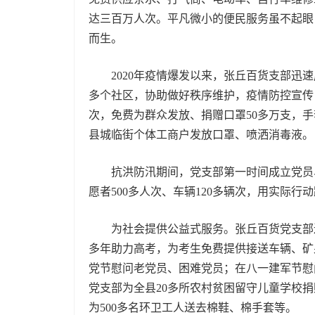
达三百万人次。平凡微小的便民服务虽不起眼
而生。
2020年疫情爆发以来，张丘百货支部迅速
多个社区，协助做好秩序维护，疫情防控宣传，
次，免费为群众发放、捐赠口罩50多万支，
县城临街个体工商户发放口罩、喷洒消毒液。
抗洪防汛期间，党支部第一时间成立党员、团员
愿者500多人次、车辆120多辆次，用实际
为社会提供公益式服务。张丘百货党支部连
多年助力高考，为考生免费提供接送车辆、矿
党节慰问老党员、困难党员；在八一建军节慰
党支部为全县20多所农村贫困留守儿童学校捐
为500多名环卫工人送去棉鞋、棉手套等。