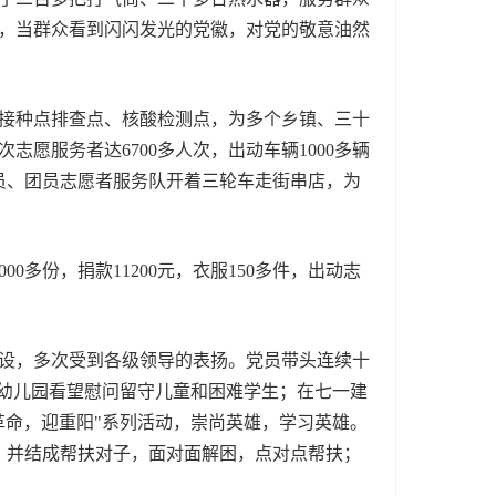
，当群众看到闪闪发光的党徽，对党的敬意油然
接种点排查点、核酸检测点，为多个乡镇、三十
愿服务者达6700多人次，出动车辆1000多辆
党员、团员志愿者服务队开着三轮车走街串店，为
份，捐款11200元，衣服150多件，出动志
设，多次受到各级领导的表扬。党员带头连续十
到幼儿园看望慰问留守儿童和困难学生；在七一建
革命，迎重阳"系列活动，崇尚英雄，学习英雄。
资，并结成帮扶对子，面对面解困，点对点帮扶；