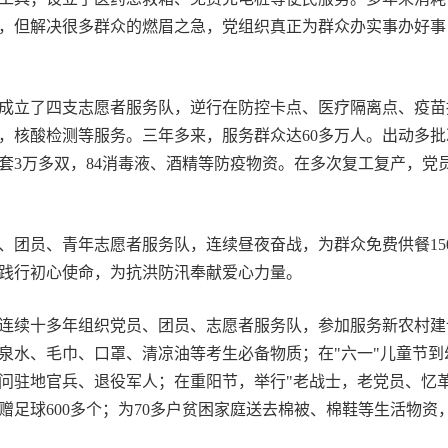
，但解决很多群众的燃眉之急，党组织真正为群众办实事办好事
成立了四支志愿者服务队，逆行在防控卡点、医疗隔离点、疫苗
核酸检测等服务。三年多来，服务群众达60多万人。出动多批次志
手套3万多双，84消毒液、酒精等防疫物资。在多次复工复产，
、青年志愿者服务队，连续昼夜奋战，为群众免费供餐15000多
行动践行初心使命，为抗洪防汛奉献爱心力量。
续十多年组织党员、团员、志愿者服务队，参加服务新农村建
泉水、毛巾、口罩、清凉油等考生必备物质；在"六一"儿童节
问驻地官兵、退役军人；在重阳节，举行"老战士，老党员、忆
赠足球600多个；为70多户贫困家庭送去棉被、棉鞋等生活物