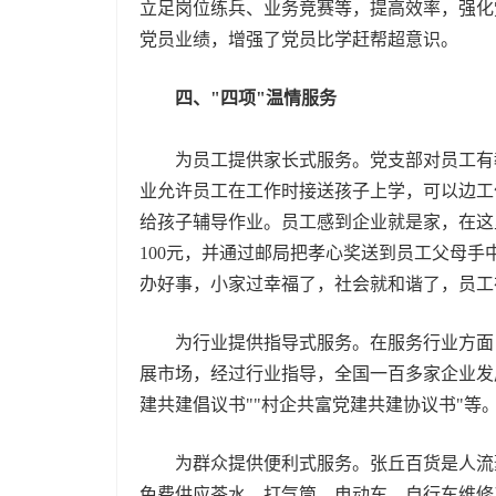
立足岗位练兵、业务竞赛等，提高效率，强化
党员业绩，增强了党员比学赶帮超意识。
四、"四项"温情服务
为员工提供家长式服务。党支部对员工有
业允许员工在工作时接送孩子上学，可以边工
给孩子辅导作业。员工感到企业就是家，在这
100元，并通过邮局把孝心奖送到员工父母
办好事，小家过幸福了，社会就和谐了，员工
为行业提供指导式服务。在服务行业方面，
展市场，经过行业指导，全国一百多家企业发
建共建倡议书""村企共富党建共建协议书"等
为群众提供便利式服务。张丘百货是人流聚
免费供应茶水、打气筒、电动车、自行车维修