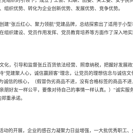
部，在党组织的引领下，成立了工会、妇联、团委、关工委、女子
、组织优势、转化为企业创新优势、发展优势、竞争优势。
"张丘红心、聚力领航"党建品牌，总结探索出了适用于小型非
在组织建设、党员作用发挥、党员教育培养等方面作了深入地实
文化，引导和监督张丘百货依法经营、照章纳税，把握好发展政
坚持"党建聚人心，诚信赢顾客"理念，让党员的理想信念与诚信
成为诚信的核心，（假冒伪劣商品不进，没有合格标签的商品不
亲朋好友一样公平，要像对待自己的事情一样认真。）"诚实服
的郑重承诺。
题活动的开展，企业的感召力凝聚力日益增强，一大批优秀职工