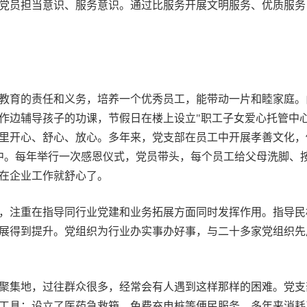
党员担当意识、服务意识。通过比服务开展文明服务、优质服务
教育的责任和义务，培养一个优秀员工，能带动一片和睦家庭。
作边辅导孩子的功课，节假日在楼上设立"职工子女爱心托管中
里开心、舒心、放心。多年来，党支部在员工中开展孝善文化，
手中。每年举行一次感恩仪式，党员带头，每个员工给父母洗脚、
在企业工作就舒心了。
注重在指导同行业党建和业务拓展方面同时发挥作用。指导民
展得到提升。党组织为行业办实事办好事，与二十多家党组织先后
。
集地，过往群众很多，经常会有人遇到这样那样的困难。党支
工具；设立了医药急救箱、免费充电桩等便民服务。多年来消耗