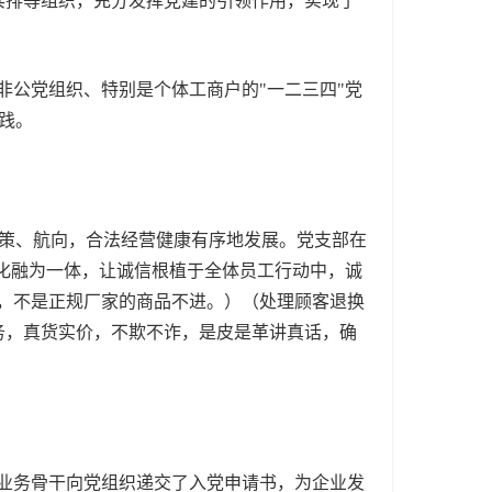
民兵排等组织，充分发挥党建的引领作用，实现了
公党组织、特别是个体工商户的"一二三四"党
践。
策、航向，合法经营健康有序地发展。党支部在
文化融为一体，让诚信根植于全体员工行动中，诚
进，不是正规厂家的商品不进。）（处理顾客退换
务，真货实价，不欺不诈，是皮是革讲真话，确
、业务骨干向党组织递交了入党申请书，为企业发