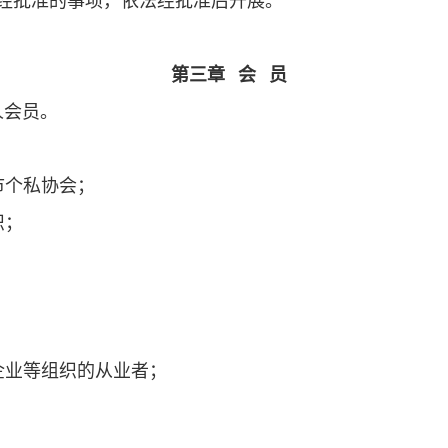
经批准的事项，依法经批准后开展。
第三章
会
员
人会员。
市个私协会；
织；
；
企业等组织的从业者；